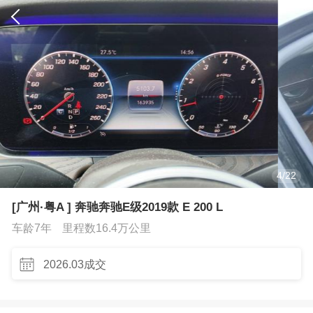
4
/
22
[广州·粤A ] 奔驰奔驰E级2019款 E 200 L
车龄7年
里程数16.4万公里
2026.03成交