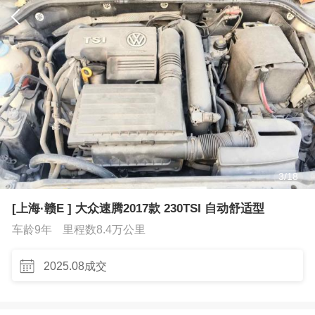
3
/
18
[上海·赣E ] 大众速腾2017款 230TSI 自动舒适型
车龄9年
里程数8.4万公里
2025.08成交