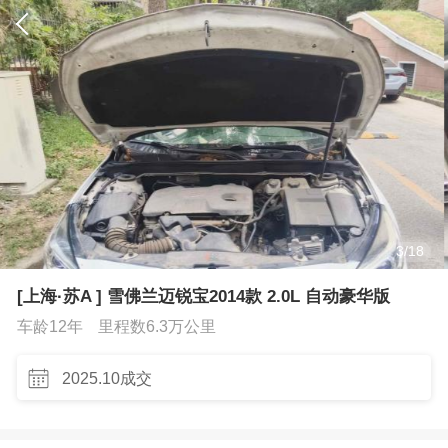
3
/
18
[上海·苏A ] 雪佛兰迈锐宝2014款 2.0L 自动豪华版
车龄12年
里程数6.3万公里
2025.10成交