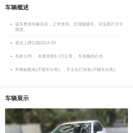
车辆概述
该车整体印象良好，正常使用。交强险随车。详见图片文字
描述。
首次上牌日期2014-09
车龄12年， 表显里程6.3万公里， 车身颜色白色
车辆标配有(不随车出售); ，车主自行加装(不随车出售);
车辆展示