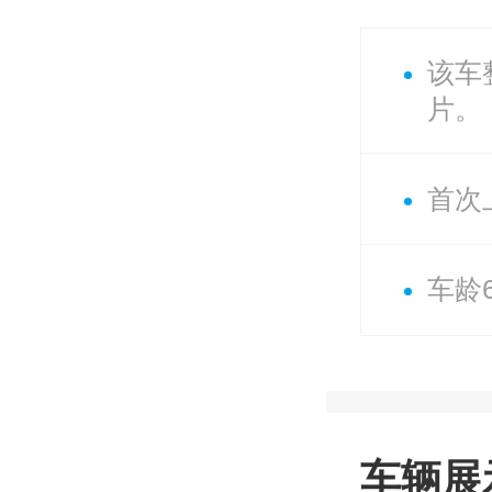
该车
片。
首次上
车龄
车辆展