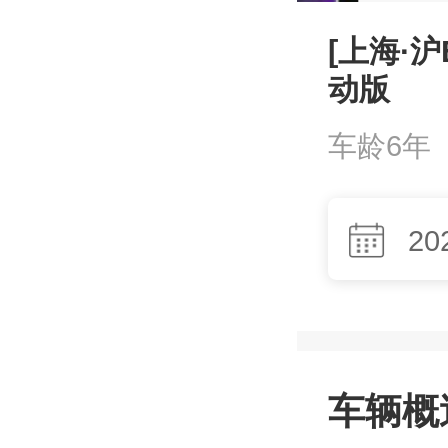
[上海·沪
动版
车龄6年
20
车辆概