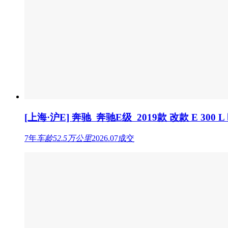
[上海·沪E] 奔驰 奔驰E级 2019款 改款 E 300 
7年
车龄
52.5万公里
2026.07成交