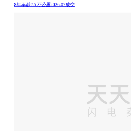
8年
车龄
4.5万公里
2026.07成交