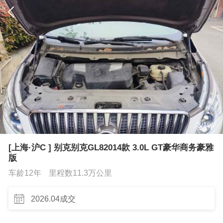
3
/
19
[上海·沪C ] 别克别克GL82014款 3.0L GT豪华商务豪雅
版
车龄12年
里程数11.3万公里
2026.04成交