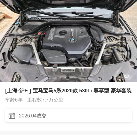
3
/
8
[上海·沪E ] 宝马宝马5系2020款 530Li 尊享型 豪华套装
车龄6年
里程数7.7万公里
2026.04成交