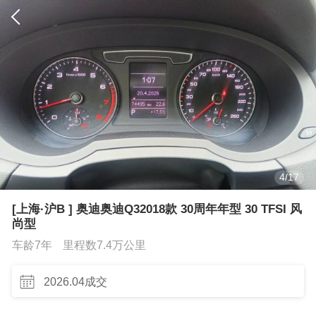
4
/
17
[上海·沪B ] 奥迪奥迪Q32018款 30周年年型 30 TFSI 风
尚型
车龄7年
里程数7.4万公里
2026.04成交