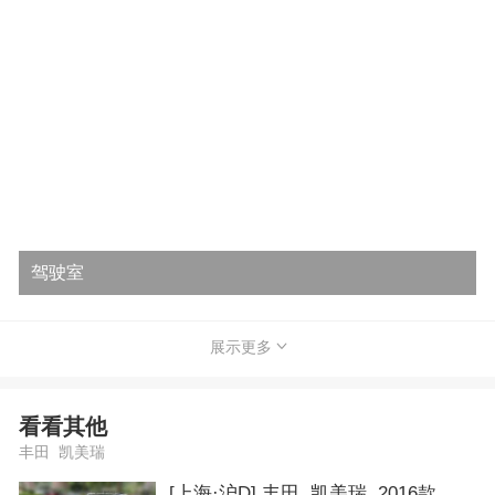
驾驶室
展示更多
看看其他
丰田 凯美瑞
[上海·沪D] 丰田 凯美瑞 2016款