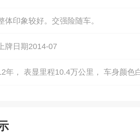
整体印象较好。交强险随车。
牌日期2014-07
12年， 表显里程10.4万公里， 车身颜色
示