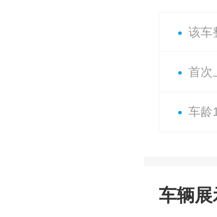
该车
首次上
车龄
车辆展