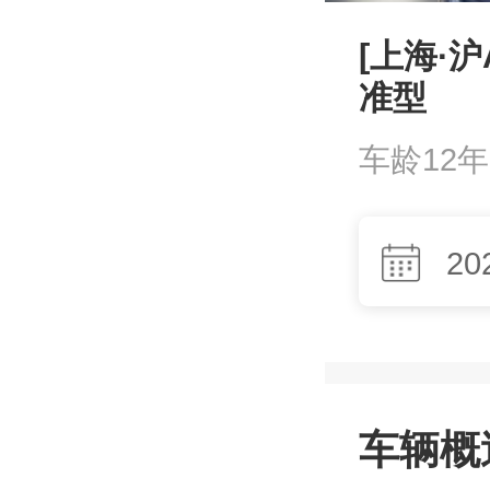
[上海·沪
准型
车龄12年
20
车辆概