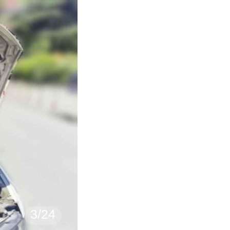
3
/
24