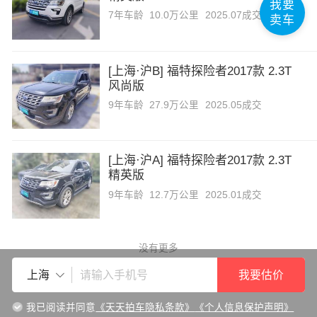
我要
长城
7年
车龄
10.0万公里
2025.07成交
卖车
长安欧尚
[上海·沪B] 福特探险者2017款 2.3T
风尚版
成功汽车
9年
车龄
27.9万公里
2025.05成交
长江EV
[上海·沪A] 福特探险者2017款 2.3T
长安凯程
精英版
9年
车龄
12.7万公里
2025.01成交
长安跨越
没有更多
车驰汽车
我要估价
上海
创维汽车
我已阅读并同意
《天天拍车隐私条款》
《个人信息保护声明》