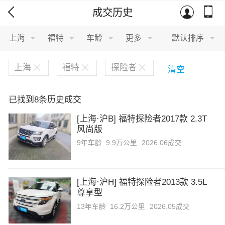
成交历史
北汽新能源
上海
福特
车龄
更多
默认排序
宝沃
上海
福特
探险者
清空
比速汽车
已找到8条历史成交
北汽道达
[上海·沪B] 福特探险者2017款 2.3T
风尚版
宝骐汽车
9年
车龄
9.9万公里
2026.06成交
比德文汽车
[上海·沪H] 福特探险者2013款 3.5L
铂驰
尊享型
13年
车龄
16.2万公里
2026.05成交
比克汽车