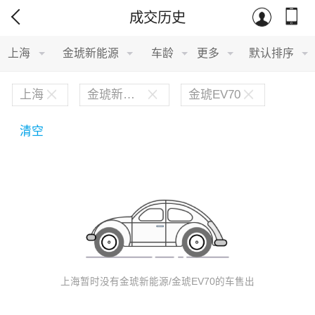
成交历史
北汽新能源
上海
金琥新能源
车龄
更多
默认排序
宝沃
上海
金琥新能源
金琥EV70
比速汽车
清空
北汽道达
宝骐汽车
比德文汽车
铂驰
上海暂时没有金琥新能源/金琥EV70的车售出
比克汽车