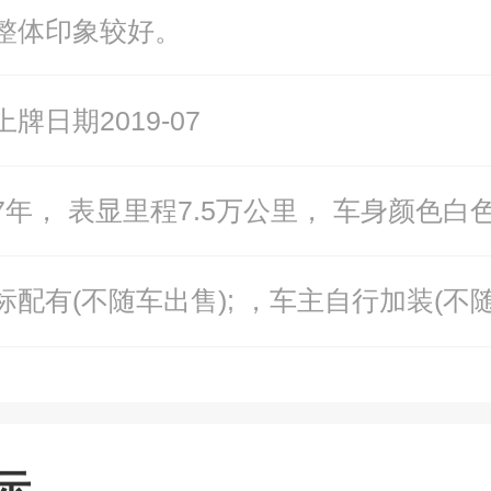
整体印象较好。
牌日期2019-07
7年， 表显里程7.5万公里， 车身颜色白
标配有(不随车出售); ，车主自行加装(不随
示