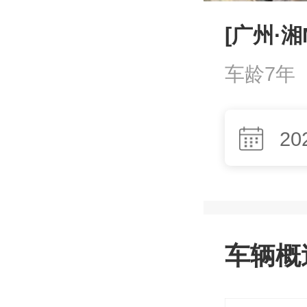
[广州·湘
车龄7年
20
车辆概