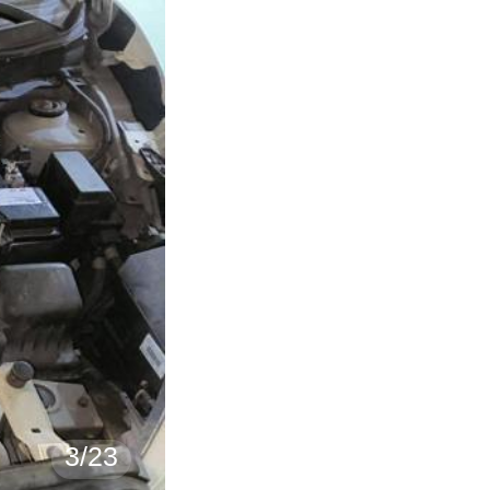
3
/
23