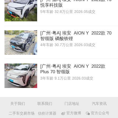
悦享科技版
5年
车龄
32.8万公里
2026.05成交
[广州·粤A] 埃安 AION Y 2022款 70
智领版 磷酸铁锂
4年
车龄
30.7万公里
2026.03成交
[广州·粤A] 埃安 AION Y 2022款
Plus 70 智领版
3年
车龄
9.1万公里
2026.03成交
关于我们
联系我们
门店地址
汽车资讯
二手车交易市场
估价计算器
官方微博
官方公众号