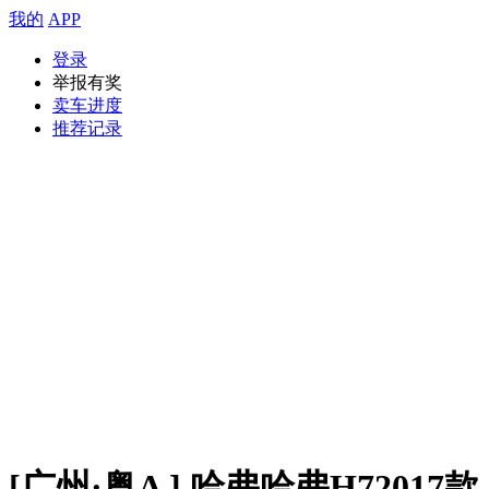
我的
APP
登录
举报有奖
卖车进度
推荐记录
[广州·粤A ] 哈弗哈弗H72017款