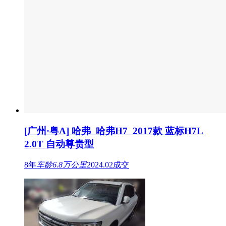
[广州·粤K] 哈弗 哈弗H7 2018款蓝标H72.0T
自动智享型
8年
车龄
5.1万公里
2023.06成交
上海
我已阅读并同意
《天天拍车隐私条款》
《个人信息保护声明》
我要估价
关于我们
联系我们
门店地址
汽车资讯
二手车交易市场
估价计算器
官方微博
官方公众号
二手车价格
经销商入口
App下载
上海谨优汽车技术咨询有限公司