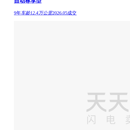
自动尊享型
9年
车龄
12.4万公里
2026.05成交
[广州·粤A] 哈弗 哈弗H7 2017款 蓝标H7L
2.0T 自动尊贵型
8年
车龄
6.8万公里
2024.02成交