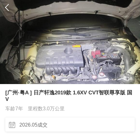
3
/
18
[广州·粤A ] 日产轩逸2019款 1.6XV CVT智联尊享版 国
V
车龄7年
里程数3.0万公里
2026.05成交