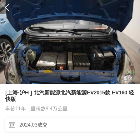
3
/
14
[上海·沪H ] 北汽新能源北汽新能源EV2015款 EV160 轻
快版
车龄11年
里程数8.4万公里
2024.03成交