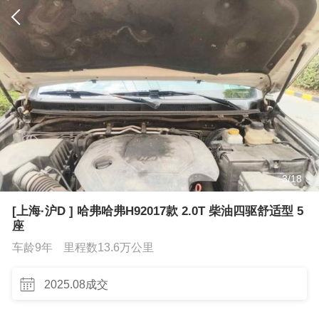
3
/
18
[上海·沪D ] 哈弗哈弗H92017款 2.0T 柴油四驱舒适型 5
座
车龄9年
里程数13.6万公里
2025.08成交