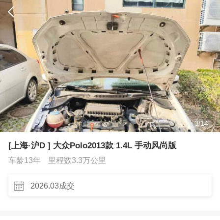
3
/
14
[上海·沪D ] 大众Polo2013款 1.4L 手动风尚版
车龄13年
里程数3.3万公里
2026.03成交