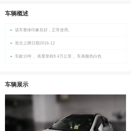
车辆概述
该车整体印象良好，正常使用。
首次上牌日期2016-12
车龄10年， 表显里程8.4万公里， 车身颜色白色
车辆展示