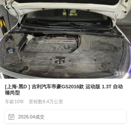
3
/
13
[上海·黑D ] 吉利汽车帝豪GS2016款 运动版 1.3T 自动
臻尚型
车龄10年
里程数8.4万公里
2026.04成交