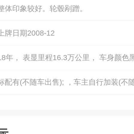
整体印象较好。轮毂剐蹭。
牌日期2008-12
18年， 表显里程16.3万公里， 车身颜色
标配有(不随车出售); ，车主自行加装(不随
示