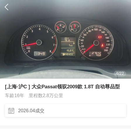
4
/
22
[上海·沪C ] 大众Passat领驭2009款 1.8T 自动尊品型
车龄16年
里程数2.8万公里
2026.04成交